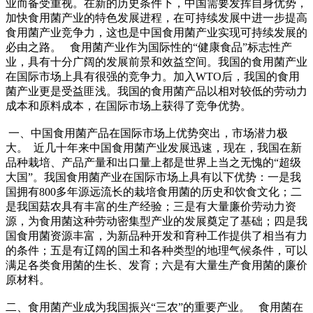
业而备受重视。在新的历史条件下，中国需要发挥自身优势，
加快食用菌产业的特色发展进程，在可持续发展中进一步提高
食用菌产业竞争力，这也是中国食用菌产业实现可持续发展的
必由之路。 食用菌产业作为国际性的“健康食品”标志性产
业，具有十分广阔的发展前景和效益空间。我国的食用菌产业
在国际市场上具有很强的竞争力。加入WTO后，我国的食用
菌产业更是受益匪浅。我国的食用菌产品以相对较低的劳动力
成本和原料成本，在国际市场上获得了竞争优势。
一、中国食用菌产品在国际市场上优势突出，市场潜力极
大。 近几十年来中国食用菌产业发展迅速，现在，我国在新
品种栽培、产品产量和出口量上都是世界上当之无愧的“超级
大国”。我国食用菌产业在国际市场上具有以下优势：一是我
国拥有800多年源远流长的栽培食用菌的历史和饮食文化；二
是我国菇农具有丰富的生产经验；三是有大量廉价劳动力资
源，为食用菌这种劳动密集型产业的发展奠定了基础；四是我
国食用菌资源丰富，为新品种开发和育种工作提供了相当有力
的条件；五是有辽阔的国土和各种类型的地理气候条件，可以
满足各类食用菌的生长、发育；六是有大量生产食用菌的廉价
原材料。
二、食用菌产业成为我国振兴“三农”的重要产业。 食用菌在