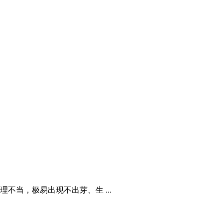
不当，极易出现不出芽、生 ...