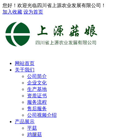
您好！欢迎光临四川省上源农业发展有限公司！
加入收藏
设为首页
网站首页
关于我们
公司简介
企业文化
生产基地
资质证书
服务流程
售后服务
公司视频介绍
产品展示
平菇
鸡腿菇