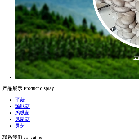
产品展示
Product display
平菇
鸡腿菇
鸡枞菌
凤尾菇
灵芝
联系我们
concat us