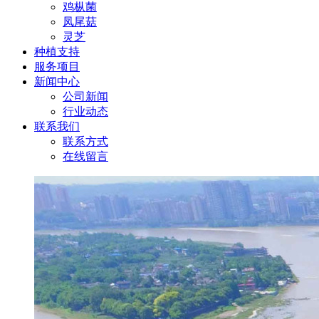
鸡枞菌
凤尾菇
灵芝
种植支持
服务项目
新闻中心
公司新闻
行业动态
联系我们
联系方式
在线留言