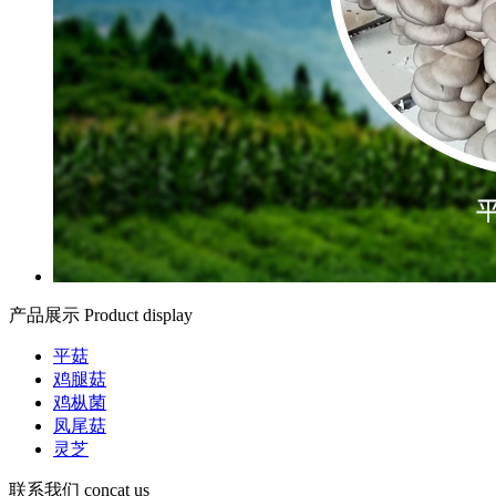
产品展示
Product display
平菇
鸡腿菇
鸡枞菌
凤尾菇
灵芝
联系我们
concat us